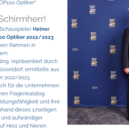
TOP100 Optiker“
Schirmherr!
 Schauspieler
Heiner
00 Optiker 2022/2023
chen Rahmen in
ern.
ng, repräsentiert durch
üsseldorf, ermittelte aus
r 2022/2023.
eich für die Unternehmen
chen Fragenkatalog
istungsfähigkeit und ihre
nhand dieses 17seitigen
n und aufwändiger
auf Herz und Nieren