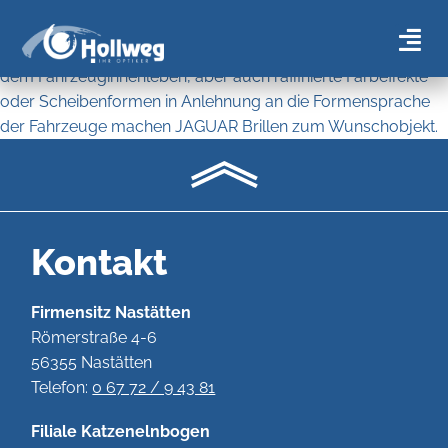
den Stil der JAGUAR Eyewear Kollektion ebenso wie die
Designtransfers von den Sportwagen zur Brille.
Details aus Carbon, Holzmaserungen und Materialien aus
dem Fahrzeuginnenleben, aber auch raffinierte Farbeffekte
oder Scheibenformen in Anlehnung an die Formensprache
der Fahrzeuge machen JAGUAR Brillen zum Wunschobjekt.
Kontakt
Firmensitz Nastätten
Römerstraße 4-6
56355 Nastätten
Telefon:
0 67 72 / 9 43 81
Filiale Katzenelnbogen