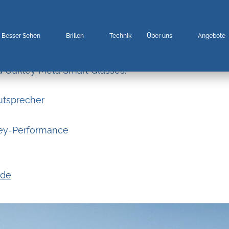
Besser Sehen
Brillen
Technik
Über uns
Angebote
d Oakley Meta Smart Glasses.
utsprecher
ley-Performance
.de