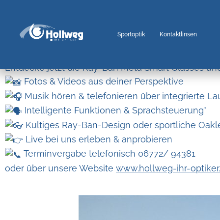
Sportoptik
Kontaktlinsen
Die nächste Generation smarter Brillen ist da.
Entdecke jetzt die Ray-Ban Meta Smart Glasses un
Fotos & Videos aus deiner Perspektive
Musik hören & telefonieren über integrierte La
Intelligente Funktionen & Sprachsteuerung*
Kultiges Ray-Ban-Design oder sportliche Oak
Live bei uns erleben & anprobieren
Terminvergabe telefonisch 06772/ 94381
oder über unsere Website
www.hollweg-ihr-optiker